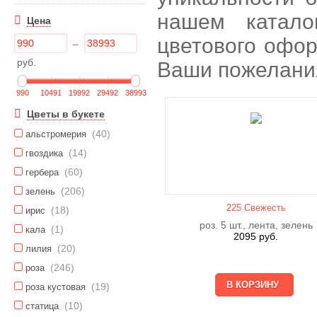
нашем катало
Цена
цветового офор
–
руб.
Ваши пожелани
990
10491
19992
29492
38993
Цветы в букете
(40)
альстромерия
(14)
гвоздика
(60)
гербера
(206)
зелень
225 Свежесть
(18)
ирис
роз. 5 шт., лента, зелень
(1)
кала
2095
руб.
(20)
лилия
(246)
роза
(19)
роза кустовая
(10)
статица