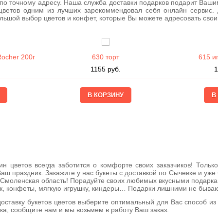
 по точному адресу. Наша служба доставки подарков подарит Ваши
 цветов одним из лучших зарекоммендовал себя онлайн сервис. 
ольшой выбор цветов и конфет, которые Вы можете адресовать сво
Rocher 200г
630 торт
615 и
1155
руб.
1
цветов всегда заботится о комфорте своих заказчиков! Только
аш праздник. Закажите у нас букеты с доставкой по Сычевке и уже
 Смоленская область! Порадуйте своих любимых вкусными подаркам
ик, конфеты, мягкую игрушку, киндеры… Подарки лишними не бываю
доставку букетов цветов выберите оптимальный для Вас способ из
вка, сообщите нам и мы возьмем в работу Ваш заказ.