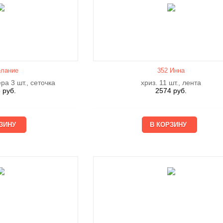
лание
352 Инна
ера 3 шт., сеточка
хриз. 11 шт., лента
6
руб.
2574
руб.