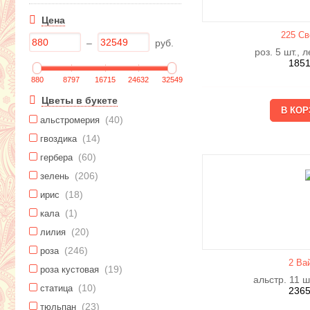
Цена
225 Св
–
руб.
роз. 5 шт., 
185
880
8797
16715
24632
32549
Цветы в букете
(40)
альстромерия
(14)
гвоздика
(60)
гербера
(206)
зелень
(18)
ирис
(1)
кала
(20)
лилия
(246)
роза
2 Ва
(19)
роза кустовая
альстр. 11 ш
(10)
статица
236
(23)
тюльпан