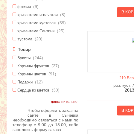
(9)
фрезия
(8)
хризантема иголчатая
(59)
хризантема кустовая
(25)
хризантема Сантини
(20)
эустома
Товар
(244)
Букеты
(27)
Корзины фруктов
(91)
Корзины цветов
219 Бер
(12)
Подарки
роз. куст. 
(39)
201
Сердца из цветов
дополнительно
Чтобы оформить заказ на
сайте в Сычевка
необходимо связаться с нами по
телефону с 9.00 до 18.00, либо
заполнить форму заказа.