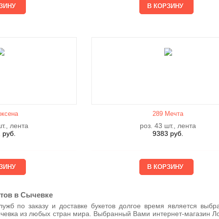
оксена
289 Мечта
т., лента
роз. 43 шт., лента
1
руб.
9383
руб.
етов в Сычевке
лужб по заказу и доставке букетов долгое время является выб
чевка из любых стран мира. Выбранный Вами интернет-магазин Лот