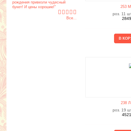
рождения привезли чудесный
253 М
букет! И цены хорошие!"
роз. 11 шт
Все...
284
238 Л
роз. 19 шт
452