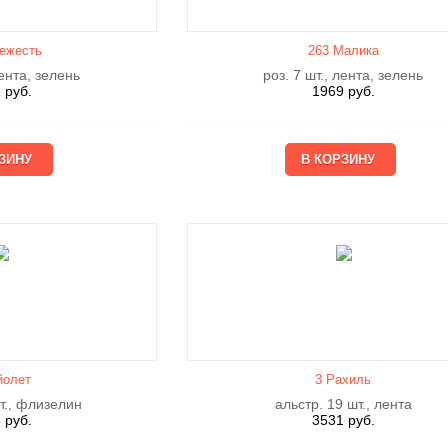
ежесть
263 Малика
лента, зелень
роз. 7 шт., лента, зелень
1
руб.
1969
руб.
йолет
3 Рахиль
т., флизелин
альстр. 19 шт., лента
5
руб.
3531
руб.