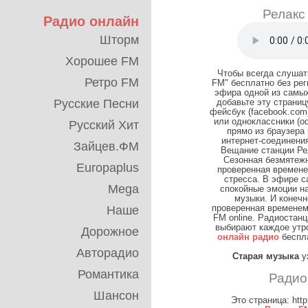
Релакс
Радио онлайн
Шторм
Хорошее FM
Чтобы всегда слушат
Ретро FM
FM" бесплатно без ре
эфира одной из самых
Русские Песни
добавьте эту страни
фейсбук (facebook.com),
или одноклассники (od
Русский Хит
прямо из браузера
интернет-соединения,
Зайцев.ФМ
Вещание станции Ре
Сезонная безмятежн
Europaplus
проверенная времене
стресса. В эфире с
Mega
спокойные эмоции н
музыки. И конечн
Наше
проверенная временем 
FM online. Радиостан
выбирают каждое утро
Дорожное
онлайн радио
беспла
Авторадио
Старая музыка
у
Романтика
Радио
Шансон
Это страница: http: