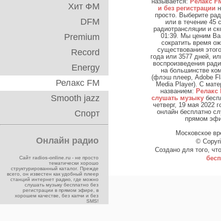
называется:
Релакс F
Хит ФМ
и без регистрации
н
просто. Выберите ра
DFM
или в течение 45 
радиотрансляции и ск
Premium
01:39. Мы ценим В
сократить время ож
существования этого
Record
года или 3577 дней, ил
воспроизведения ради
Energy
на большинстве ко
(флэш плеер, Adobe Fl
Релакс FM
Media Player). С матер
названием:
Релакс
Smooth jazz
слушать музыку
беспл
четверг, 19 мая 2022 г
Спорт
онлайн бесплатно сл
прямом эфир
Московское вре
Онлайн радио
© Copyr
Создано для того, чт
Сайт
radios-online.ru
- не просто
бесп
тематически хорошо
структурированный каталог. Прежде
всего, он известен как удобный
плеер
станций интернет
радио
, где можно
слушать музыку бесплатно без
регистрации в прямом эфире, в
хорошем качестве, без капчи и без
SMS!