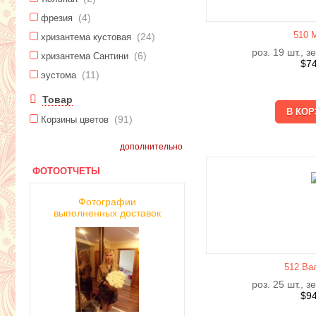
(4)
фрезия
510 
(24)
хризантема кустовая
роз. 19 шт., з
(6)
хризантема Сантини
$
7
(11)
эустома
Товар
(91)
Корзины цветов
дополнительно
ФОТООТЧЕТЫ
Фотографии
выполненных доставок
512 Ва
роз. 25 шт., з
$
9