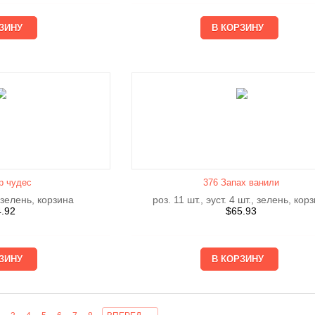
р чудес
376 Запах ванили
 зелень, корзина
роз. 11 шт., эуст. 4 шт., зелень, кор
4.92
$
65.93