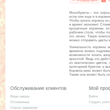
←
ПРЕДЫДУЩАЯ
1
2
Монобукеты – это хорош
если они еще и в корзине
Чтобы купить корзину из
и время экономит. Стоим
крошечные корзинки, к
рабочем столе, чтобы по
это лично. Такую композ
можно отправить цветы к
Уникальность корзины м
времени можно подливать
возможности искать ваз
красотой. Ведь это дейс
из экзотических цветов,
категорией букетов, и 
Корзина микс может быть
Также она может быть со
Обслуживание клиентов
Мой про
Ваши заказы
Войти
Отложенные
Создать учет
Список сравнения