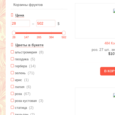
Корзины фруктов
Цена
–
$
28
147
265
384
502
484 Кэ
Цветы в букете
роз. 27 шт., з
(8)
альстромерия
$
10
(5)
гвоздика
(14)
гербера
(71)
зелень
(1)
ирис
(6)
лилия
(67)
роза
(3)
роза кустовая
(2)
статица
(2)
тюльпан