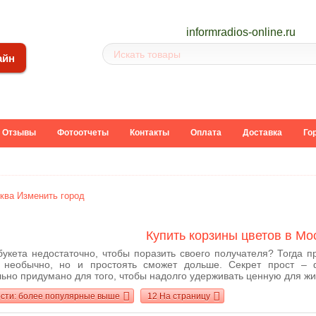
inform
radios-online.ru
айн
Отзывы
Фотоотчеты
Контакты
Оплата
Доставка
Го
ква
Изменить город
Купить корзины цветов в Мо
 букета недостаточно, чтобы поразить своего получателя? Тогда 
е необычно, но и простоять сможет дольше. Секрет прост – 
но придумано для того, чтобы надолго удерживать ценную для жив
ости: более популярные выше
12 На страницу