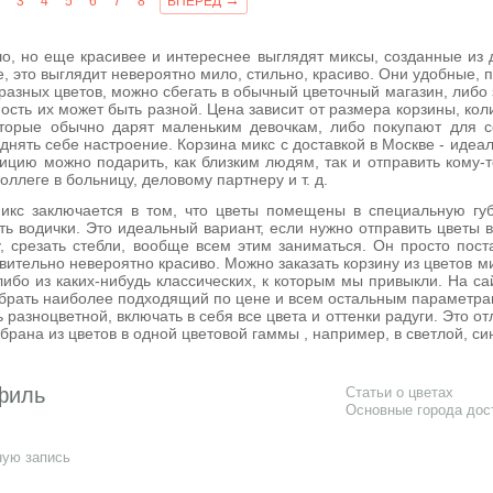
→
3
4
5
6
7
8
ВПЕРЕД
о, но еще красивее и интереснее выглядят миксы, созданные из д
, это выглядит невероятно мило, стильно, красиво. Они удобные, п
 разных цветов, можно сбегать в обычный цветочный магазин, либо 
ость их может быть разной. Цена зависит от размера корзины, кол
оторые обычно дарят маленьким девочкам, либо покупают для с
днять себе настроение. Корзина микс с доставкой в Москве - идеал
ицию можно подарить, как близким людям, так и отправить кому-то
оллеге в больницу, деловому партнеру и т. д.
икс заключается в том, что цветы помещены в специальную губ
 водички. Это идеальный вариант, если нужно отправить цветы в 
у, срезать стебли, вообще всем этим заниматься. Он просто пост
твительно невероятно красиво. Можно заказать корзину из цветов м
 либо из каких-нибудь классических, к которым мы привыкли. На с
выбрать наиболее подходящий по цене и всем остальным параметра
 разноцветной, включать в себя все цвета и оттенки радуги. Это о
брана из цветов в одной цветовой гаммы , например, в светлой, син
филь
Статьи о цветах
Основные города дос
ную запись