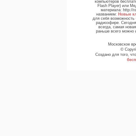
компьютеров бесплат
Flash Player) или Ме
материала: http://r
названием:
Новые кл
для себя возможность
радиоэфире. Сегодня 
всегда, самая нова
раньше всего можно и
Московское вре
© Copyr
Создано для того, чт
бесп