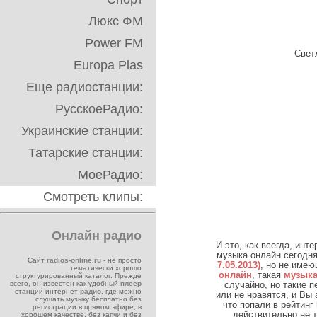
Люкс ФМ
Power FM
Свет
Europa Plas
Еще радиостанции:
РусскоеРадио:
Украинские станции:
Татарские станции:
МоеРадио:
Смотреть клипы:
Онлайн радио
И это, как всегда, инт
музыка онлайн сегодня
Сайт
radios-online.ru
- не просто
7.05.2013)
, но не имею
тематически хорошо
онлайн
, такая
музыка
структурированный каталог. Прежде
всего, он известен как удобный
плеер
случайно, но такие п
станций интернет
радио
, где можно
или не нравятся, и Вы 
слушать музыку бесплатно без
что попали в рейтинг
регистрации в прямом эфире, в
действительно не 
хорошем качестве, без капчи и без