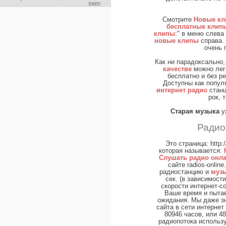
SMS!
Смотрите
Новые кли
бесплатные клип
клипы
:" в меню слев
новые клипы
справа. 
очень 
Как ни парадоксально
качестве
можно лег
бесплатно и без ре
Доступны как попул
интернет радио
станц
рок, 
Старая музыка
у
Радио
Это страница: http:/
которая называется:
Слушать радио онла
сайте radios-onlin
радиостанцию и
муз
сек. (в зависимост
скорости интернет-с
Ваше время и пыта
ожидания. Мы даже зн
сайта в сети интернет
80946 часов, или 4
радиопотока использ