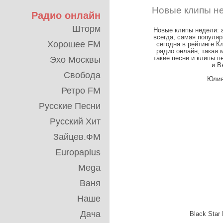
Новые клипы не
Радио онлайн
Шторм
Новые клипы недели: ар
всегда, самая популя
Хорошее FM
сегодня в рейтинге Кли
радио онлайн, такая 
Эхо Москвы
такие песни и клипы п
и В
Свобода
Юлия
Ретро FM
Русские Песни
Русский Хит
Зайцев.ФМ
Europaplus
Mega
Ваня
Наше
Дача
Black Star 